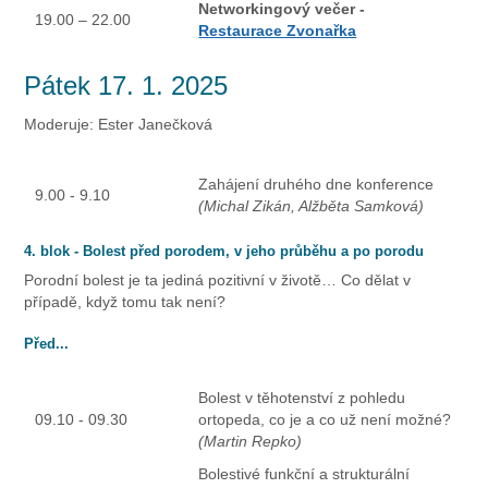
Networkingový večer -
19.00 – 22.00
Restaurace Zvonařka
Pátek 17. 1. 2025
Moderuje: Ester Janečková
Zahájení druhého dne konference
9.00 - 9.10
(Michal Zikán, Alžběta Samková)
4. blok - Bolest před porodem, v jeho průběhu a po porodu
Porodní bolest je ta jediná pozitivní v životě… Co dělat v
případě, když tomu tak není?
Před...
Bolest v těhotenství z pohledu
09.10 - 09.30
ortopeda, co je a co už není možné?
(Martin Repko)
Bolestivé funkční a strukturální