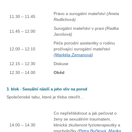
Právo a surogátní mateřství
(Aneta
11.30 – 11.45
Redlichová)
Surogátní mateřství v praxi
(Radka
11.45 – 12.00
Jarošová)
Péče porodní asistentky o rodinu
12.00 – 12:15
prožívající surogátní mateřství
(
Markéta Zemanová
)
12.15 – 12.30
Diskuse
12.30 – 14.00
Oběd
3. blok - Sexuální násilí a jeho vliv na porod
Společenské tabu, které je třeba otevřít…
Co nepřehlédnout a jak pečovat o
ženy se sexuálním traumatem,
14.00 – 14.30
klinická zkušenost fyzioterapeutky a
psycholožky
(
Petra Bučková
,
Marika