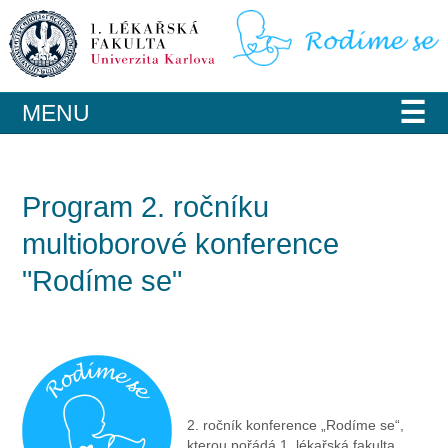
☰
MENU
Program 2. ročníku
multioborové konference
"Rodíme se"
2. ročník konference „Rodíme se“,
kterou pořádá 1. lékařská fakulta