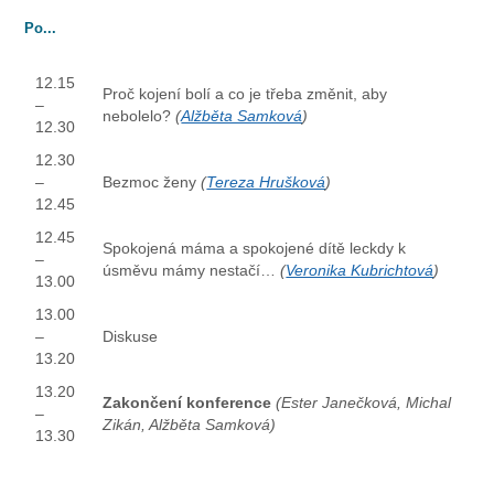
Po...
12.15
Proč kojení bolí a co je třeba změnit, aby
–
nebolelo?
(
Alžběta Samková
)
12.30
12.30
–
Bezmoc ženy
(
Tereza Hrušková
)
12.45
12.45
Spokojená máma a spokojené dítě leckdy k
–
úsměvu mámy nestačí…
(
Veronika Kubrichtová
)
13.00
13.00
–
Diskuse
13.20
13.20
Zakončení konference
(Ester Janečková, Michal
–
Zikán, Alžběta Samková)
13.30