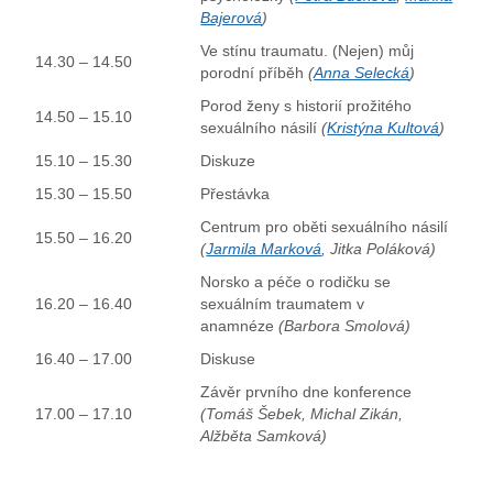
Bajerová
)
Ve stínu traumatu. (Nejen) můj
14.30 – 14.50
porodní příběh
(
Anna Selecká
)
Porod ženy s historií prožitého
14.50 – 15.10
sexuálního násilí
(
Kristýna Kultová
)
15.10 – 15.30
Diskuze
15.30 – 15.50
Přestávka
Centrum pro oběti sexuálního násilí
15.50 – 16.20
(
Jarmila Marková
, Jitka Poláková)
Norsko a péče o rodičku se
16.20 – 16.40
sexuálním traumatem v
anamnéze
(Barbora Smolová)
16.40 – 17.00
Diskuse
Závěr prvního dne konference
17.00 – 17.10
(Tomáš Šebek, Michal Zikán,
Alžběta Samková)