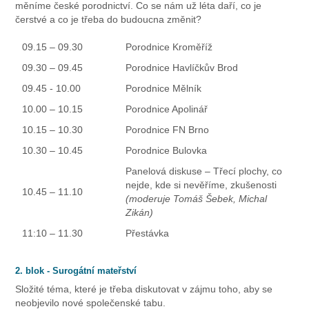
měníme české porodnictví. Co se nám už léta daří, co je
čerstvé a co je třeba do budoucna změnit?
09.15 – 09.30
Porodnice Kroměříž
09.30 – 09.45
Porodnice Havlíčkův Brod
09.45 - 10.00
Porodnice Mělník
10.00 – 10.15
Porodnice Apolinář
10.15 – 10.30
Porodnice FN Brno
10.30 – 10.45
Porodnice Bulovka
Panelová diskuse – Třecí plochy, co
nejde, kde si nevěříme, zkušenosti
10.45 – 11.10
(moderuje Tomáš Šebek, Michal
Zikán)
11:10 – 11.30
Přestávka
2. blok - Surogátní mateřství
Složité téma, které je třeba diskutovat v zájmu toho, aby se
neobjevilo nové společenské tabu.